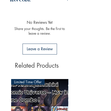
Be uplifted by a story of triumph
49011020
against the odds and the power of
perseverance.
No Reviews Yet
Share your thoughts. Be the first to
Discover why readers are raving
leave a review.
about "The Weatherman" and join
the adventure today.
Leave a Review
Related Products
Limited Time Offer
Latest Released