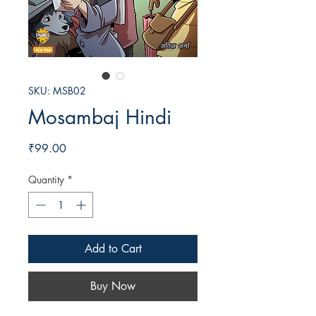
SKU: MSB02
Mosambaj Hindi
Price
₹99.00
Quantity
*
Add to Cart
Buy Now